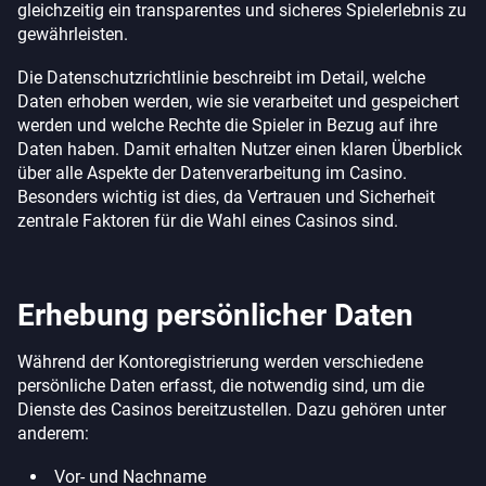
gleichzeitig ein transparentes und sicheres Spielerlebnis zu
gewährleisten.
Die Datenschutzrichtlinie beschreibt im Detail, welche
Daten erhoben werden, wie sie verarbeitet und gespeichert
werden und welche Rechte die Spieler in Bezug auf ihre
Daten haben. Damit erhalten Nutzer einen klaren Überblick
über alle Aspekte der Datenverarbeitung im Casino.
Besonders wichtig ist dies, da Vertrauen und Sicherheit
zentrale Faktoren für die Wahl eines Casinos sind.
Erhebung persönlicher Daten
Während der Kontoregistrierung werden verschiedene
persönliche Daten erfasst, die notwendig sind, um die
Dienste des Casinos bereitzustellen. Dazu gehören unter
anderem:
Vor- und Nachname