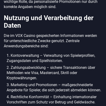
wichtige Rolle, da personalisierte Promotionen nur durch
korrekte Angaben möglich sind.
Nutzung und Verarbeitung der
Daten
Die im VOX Casino gespeicherten Informationen werden
für unterschiedliche Zwecke genutzt. Zentrale
Anwendungsbereiche sind:
Kontoverwaltung – Verwaltung von Spielerprofilen,
Zugangsdaten und Spielhistorien.
Zahlungsabwicklung – sichere Transaktionen über
Methoden wie Visa, Mastercard, Skrill oder
Kryptowährungen.
Marketing und Promotionen – maßgeschneiderte
Angebote für Spieler, die sich jederzeit abmelden können.
Rechtliche Konformität – Einhaltung internationaler
Vorschriften zum Schutz vor Betrug und Geldwäsche.