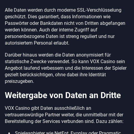
Alle Daten werden durch moderne SSL-Verschlüsselung
geschützt. Dies garantiert, dass Informationen wie
Passwörter oder Bankdaten nicht von Dritten abgefangen
werden können. Auch der interne Zugriff auf
personenbezogene Daten ist streng reguliert und nur
autorisiertem Personal erlaubt.
Darüber hinaus werden die Daten anonymisiert für
statistische Zwecke verwendet. So kann VOX Casino sein
Angebot laufend verbessern und die Interessen der Spieler
gezielt berücksichtigen, ohne dabei ihre Identität
preiszugeben.
Weitergabe von Daten an Dritte
VOX Casino gibt Daten ausschließlich an
vertrauenswürdige Partner weiter, die unmittelbar mit der
Bereitstellung der Services verbunden sind. Dazu zählen:
Spieleanbieter wie NetEnt, Evoplay oder Pragmatic