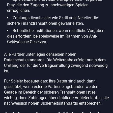
Play, die den Zugang zu hochwertigen Spielen
ermöglichen.
Zahlungsdienstleister wie Skrill oder Neteller, die
sichere Finanztransaktionen gewährleisten.
Behördliche Institutionen, wenn rechtliche Vorgaben
dies erfordern, beispielsweise im Rahmen von Anti-
Geldwäsche-Gesetzen.
Alle Partner unterliegen denselben hohen
Datenschutzstandards. Die Weitergabe erfolgt nur in dem
Umfang, der für die Vertragserfüllung zwingend notwendig
ist.
Für Spieler bedeutet das: Ihre Daten sind auch dann
geschützt, wenn externe Partner eingebunden werden.
Gerade im Bereich der sicheren Transaktionen ist es
wichtig, dass Zahlungen über etablierte Anbieter laufen, die
nachweislich hohen Sicherheitsstandards entsprechen.