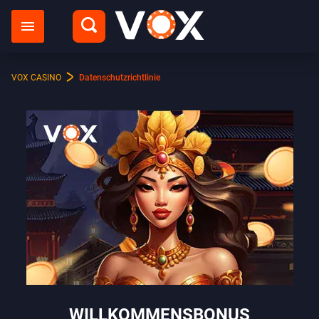
VOX CASINO
Datenschutzrichtlinie
WILLKOMMENSBONUS